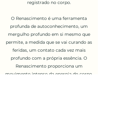
registrado no corpo.
O Renascimento é uma ferramenta
profunda de autoconhecimento, um
mergulho profundo em si mesmo que
permite, a medida que se vai curando as
feridas, um contato cada vez mais
profundo com a própria essência. O
Renascimento proporciona um
movimento intenso da energia do corpo,
restabelecendo saúde física, emocional e
mental.
Dessa forma é possível cada vez mais ir se
encontrando com a felicidade interior e se
conectando com o sagrado da vida.